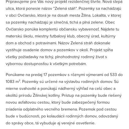
Pripravujeme pre Vás nový projekt rezidenčnej štvrte. Nová slepá
ulica, ktorá ponesie názov "Zelená stáň". Pozemky sa nachádzajú
v obci Ovčiarsko, ktorá je na dosah mesta Žilina. Lokalita, v ktorej
sa pozemky nachádzajú je slnečná, tichá a plná zelene. Obec
Ovčiarsko ponúka komplentú občiansku vybavenosť. Nájdete tu
materskú školu, miestny futbalový klub, obecný úrad, kultúrny
dom a obchod s potravinami. Názov Zelená stráň dokonale
vystihuje osadenie domov a pozemkov v okolí. Projekt spĺňa
všetky požiadavky na tichý, plnohodnotný rodinný život s
výbornou dostupnosťou k všetkým potrebám.
Ponúkame na predaj 17 pozemkov s rôznymi výmerami od 533 do
1083 m². Pozemky sú určené na výstavbu rodinných domov. Sú
mierne svahovité a ponúkajú nádherný výhľad na celú obec a
okolitú prírodu Žilinskej kotliny. Prístup na pozemky bude riešený
novou asfaltovou cestou, ktorý bude zabezpečený formou
zriadenia odplatného vecného bremena. Pozemok pod cestou
bude v budúcnosti, po kolaudácii rodinných domov, odovzdaný
do správy obce, tá vybuduje aj verejné osvetlenie.