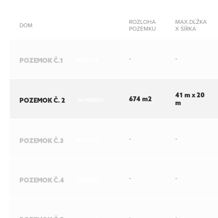
ROZLOHA
MAX.DĹŽKA
DOM
POZEMKU
X ŠÍRKA
-
-
POZEMOK Č.1
PREDANÉ
41 m x 20
674 m2
POZEMOK Č. 2
NA PREDAJ
m
-
-
POZEMOK Č.3
PREDANÉ
-
-
POZEMOK Č.4
PREDANÉ
-
-