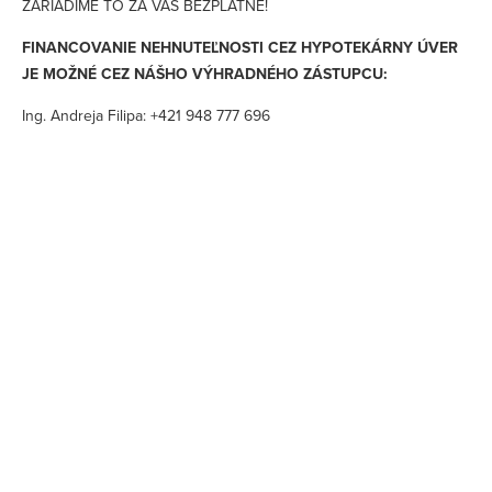
ZARIADIME TO ZA VÁS BEZPLATNE!
FINANCOVANIE NEHNUTEĽNOSTI CEZ HYPOTEKÁRNY ÚVER
JE MOŽNÉ CEZ NÁŠHO VÝHRADNÉHO ZÁSTUPCU:
Ing. Andreja Filipa: +421 948 777 696
V prípade, že vám náš hypo-maklér nevybaví hypotéku alebo
úver, vrátime vám plnú výšku vašej zálohy naspäť!!
Náš maklér spolupracuje so všetkými bankami na trhu (Slovenská
sporiteľňa, VUB Banka, ČSOB banka, Tatra Banka, Uni Credit
Bank, Prima banka, OTP Banka, Sberbank, Mbank a Oberbank).
ZABEZPEČÍME KOMPLETNÝ SERVIS PRI VYBAVOVANÍ
HYPOTEKÁRNEHO ÚVERU:
nájdeme najideálnejšiu banku pre klienta
porovnanie všetkých bánk na jednom stretnutí (splátky, poplatky,
úrok, atď)